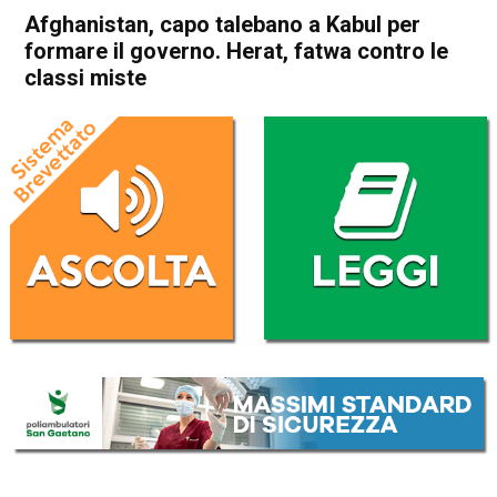
Afghanistan, capo talebano a Kabul per
formare il governo. Herat, fatwa contro le
classi miste
Home
Cronaca Esteri
Cronaca Esteri
Afghanistan, capo talebano a
Kabul per formare il governo.
Herat, fatwa contro le classi
miste
Da
Redazione Nazionale
21 Agosto 2021
(aggiornato il
21 Agosto 2021 19:39
)