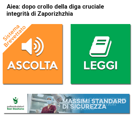
Aiea: dopo crollo della diga cruciale
integrità di Zaporizhzhia
Home
Cronaca Esteri
Cronaca Esteri
Aiea: dopo crollo della diga
cruciale integrità di
Zaporizhzhia
Da
Redazione Nazionale
8 Giugno 2023
(aggiornato il
8 Giugno 2023 10:49
)
ASCOLTA L'AUDIO