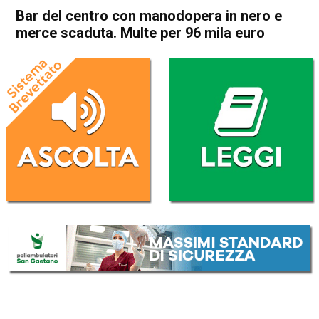
Bar del centro con manodopera in nero e
merce scaduta. Multe per 96 mila euro
Home
Vicenza
Cronaca
In Evidenza
Vicenza
Bar del centro con
manodopera in nero e merce
scaduta. Multe per 96 mila
euro
Da
Omar Dal Maso
8 Giugno 2023
(aggiornato il
8 Giugno 2023 13:58
)