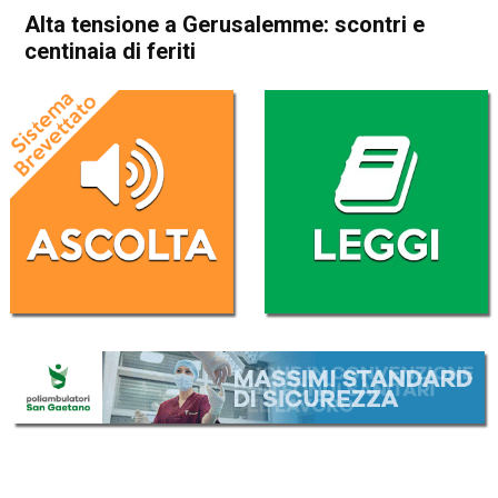
Alta tensione a Gerusalemme: scontri e
centinaia di feriti
Home
Cronaca Esteri
Cronaca Esteri
Alta tensione a
Gerusalemme: scontri e
centinaia di feriti
Da
Redazione Nazionale
8 Maggio 2021
(aggiornato il
9 Maggio 2021 11:42
)
ASCOLTA L'AUDIO