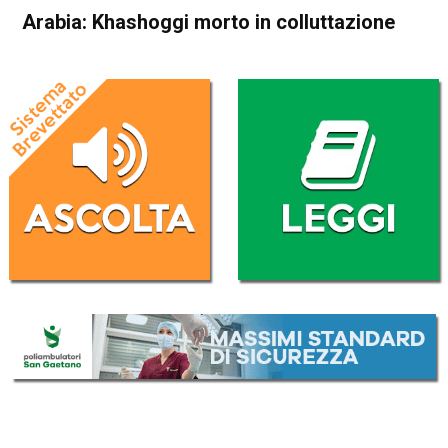
Arabia: Khashoggi morto in colluttazione
Home
Cronaca Esteri
Cronaca Esteri
Arabia: Khashoggi morto in
colluttazione
Da
Redazione Nazionale
20 Ottobre 2018
(aggiornato il
21 Ottobre 2018 12:06
)
ASCOLTA L'AUDIO
Lettore
00:00
00:00