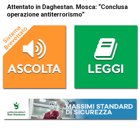
Attentato in Daghestan. Mosca: “Conclusa
operazione antiterrorismo”
Home
Cronaca Esteri
Cronaca Esteri
Attentato in Daghestan.
Mosca: “Conclusa operazione
antiterrorismo”
Da
Redazione Nazionale
24 Giugno 2024
(aggiornato il
24 Giugno 2024 12:04
)
ASCOLTA L'AUDIO