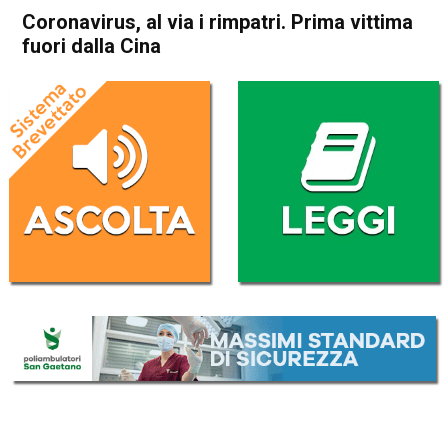
Coronavirus, al via i rimpatri. Prima vittima
fuori dalla Cina
Home
Cronaca Esteri
Cronaca Esteri
Coronavirus, al via i rimpatri.
Prima vittima fuori dalla Cina
Da
Redazione Nazionale
2 Febbraio 2020
(aggiornato il
2 Febbraio 2020 14:06
)
ASCOLTA L'AUDIO
Lettore
00:00
00:00