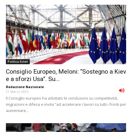
Politica Esteri
Consiglio Europeo, Meloni: “Sostegno a Kiev
e a sforzi Usa”. Su...
Redazione Nazionale
-
21 Marzo 2025
Il Consiglio europeo ha adottato le conclusioni su competitività,
migrazioni e difesa e invita “ad accelerare i lavori su tutti i fronti per
aumentare...