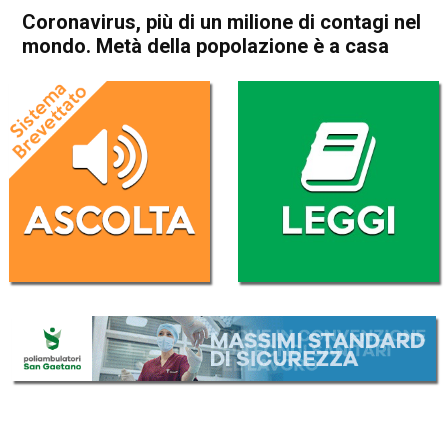
Coronavirus, più di un milione di contagi nel
mondo. Metà della popolazione è a casa
Home
Cronaca Esteri
Cronaca Esteri
Coronavirus, più di un milione
di contagi nel mondo. Metà
della popolazione è a casa
Da
Redazione Nazionale
3 Aprile 2020
(aggiornato il
3 Aprile 2020 9:35
)
ASCOLTA L'AUDIO