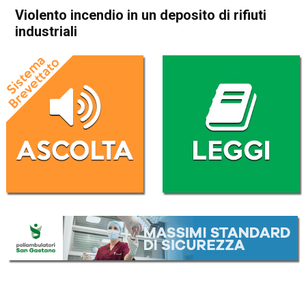
Violento incendio in un deposito di rifiuti
industriali
Home
Arzignano
Montebello Vicentino
Cronaca
In Evidenza
Arzignano
Montebello Vicentino
Violento incendio in un
deposito di rifiuti industriali
Da
Redazione
2 Aprile 2020
(aggiornato il
3 Aprile 2020 9:37
)
ASCOLTA L'AUDIO
Lettore
00:00
00:00