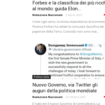
Forbes e la classifica dei più ricc
al mondo: guida Elon...
Redazione Nazionale
-
2 Aprile 2025
Come ogni anno, la rivista statunitense di economi
finanza Forbes ha stilato la consueta classifica dei
paperoni della Terra. Curiosità: non sono mai...
Politica Italia
Nuovo Governo, via Twitter gli
auguri della politica mondiale
Redazione Nazionale
-
23 Ottobre 2022
E’ nato ieri il nuovo Governo di Centrodestra. La