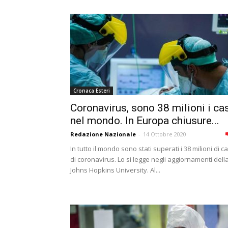
Cronaca Esteri
Coronavirus, sono 38 milioni i ca
nel mondo. In Europa chiusure...
Redazione Nazionale
-
14 Ottobre 2020
In tutto il mondo sono stati superati i 38 milioni di ca
di coronavirus. Lo si legge negli aggiornamenti dell
Johns Hopkins University. Al...