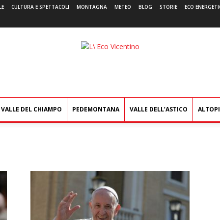
LE
CULTURA E SPETTACOLI
MONTAGNA
METEO
BLOG
STORIE
ECO ENERGETI
L'Eco
Vicentino
VALLE DEL CHIAMPO
PEDEMONTANA
VALLE DELL’ASTICO
ALTOP