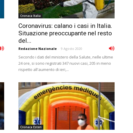
Cronaca Italia
Coronavirus: calano i casi in Italia.
e
Situazione preoccupante nel resto
del...
Redazione Nazionale
-
9 Agosto 2020
Secondo i dati del ministero della Salute, nelle ultime
24 ore, si sono registrati 347 nuovi casi, 205 in meno
rispetto all'aumento di ieri,...
Cronaca Esteri