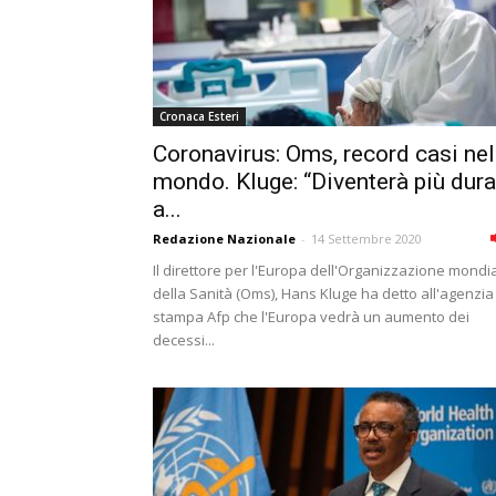
Cronaca Esteri
Coronavirus: Oms, record casi nel
mondo. Kluge: “Diventerà più dura
a...
Redazione Nazionale
-
14 Settembre 2020
Il direttore per l'Europa dell'Organizzazione mondi
della Sanità (Oms), Hans Kluge ha detto all'agenzia
stampa Afp che l'Europa vedrà un aumento dei
decessi...