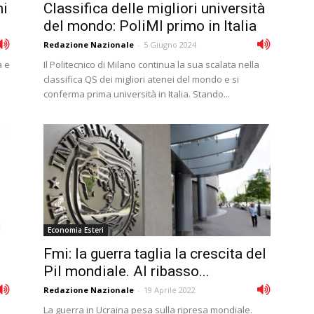
hi
Classifica delle migliori università
del mondo: PoliMI primo in Italia
Redazione Nazionale
-
5 Giugno 2024
a e
Il Politecnico di Milano continua la sua scalata nella
classifica QS dei migliori atenei del mondo e si
conferma prima università in Italia. Stando...
Economia Esteri
Fmi: la guerra taglia la crescita del
Pil mondiale. Al ribasso...
Redazione Nazionale
-
19 Aprile 2022
La guerra in Ucraina pesa sulla ripresa mondiale.