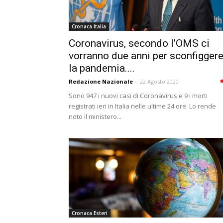
Cronaca Italia
Coronavirus, secondo l’OMS ci
vorranno due anni per sconfigger
la pandemia....
Redazione Nazionale
-
22 Agosto 2020
Sono 947 i nuovi casi di Coronavirus e 9 i morti
registrati ieri in Italia nelle ultime 24 ore. Lo rende
noto il ministero...
Cronaca Esteri