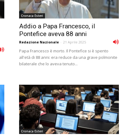
Cronaca Esteri
Addio a Papa Francesco, il
Pontefice aveva 88 anni
Redazione Nazionale
-
21 Aprile 2025
Papa Francesco è morto. Il Pontefice si è spento
all'età di 88 anni: era reduce da una grave polmonite
bilaterale che lo aveva tenuto...
Cronaca Esteri