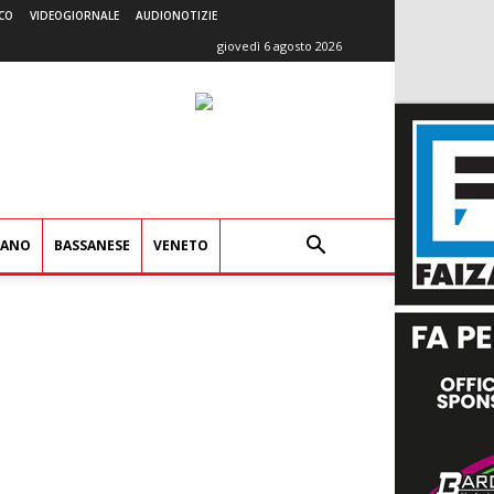
CO
VIDEOGIORNALE
AUDIONOTIZIE
giovedì 6 agosto 2026
IANO
BASSANESE
VENETO