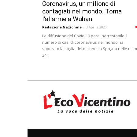
Coronavirus, un milione di
contagiati nel mondo. Torna
l’allarme a Wuhan
Redazione Nazionale
-
3 Aprile 2020
La diffusione del Covid-19 pare inarrestabile. l
numero di casi di coronavirus nel mondo ha
superato la soglia del milione. In Spagna nelle ulti
24...