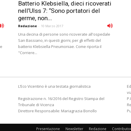
Batterio Klebsiella, dieci ricoverati
nell’Ulss 7: “Sono portatori del
germe, non...
Redazione
-
10 Marzo 2017
Una decina di persone sono ricoverate all'ospedale
San Bassiano, in questi giorni, per gli effetti del
me
batterio Klebsiella Pneumoniae. Come riporta il
"Corriere...
L’Eco Vicentino è una testata giornalistica
Ed
vi
Registrazione n. 16/2016 del Registro Stampa del
P.
Tribunale di Vicenza
R
Direttore Responsabile: Mariagrazia Bonollo
Pu
Presentazione
Newsletter
Redazione
Contributo