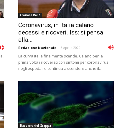
Cronaca Italia
Coronavirus, in Italia calano
decessi e ricoveri. Iss: si pensa
alla...
Redazione Nazionale
-
6 Aprile 2020
ia,
La curva Italia finalmente scende. Calano per la
I
prima volta i ricoverati con sintomi per coronavirus
negli ospedali e continua a scendere anche il...
Bassano del Grappa