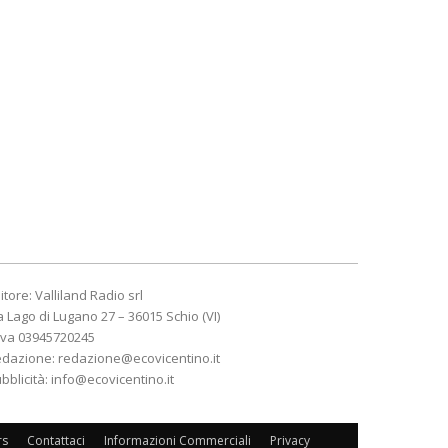
itore: Valliland Radio srl
a Lago di Lugano 27 – 36015 Schio (VI)
Iva 03945720245
edazione:
redazione@ecovicentino.it
bblicità:
info@ecovicentino.it
rs
Contattaci
Informazioni Commerciali
Privacy