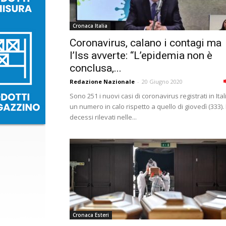
Cronaca Italia
Coronavirus, calano i contagi ma
l’Iss avverte: “L’epidemia non è
conclusa,...
Redazione Nazionale
-
20 Giugno 2020
Sono 251 i nuovi casi di coronavirus registrati in Ital
un numero in calo rispetto a quello di giovedì (333). 
decessi rilevati nelle...
Cronaca Esteri