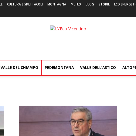
LE
CULTURA E SPETTACOLI
MONTAGNA
METEO
BLOG
STORIE
ECO ENERGETI
L'Eco
Vicentino
VALLE DEL CHIAMPO
PEDEMONTANA
VALLE DELL’ASTICO
ALTOP