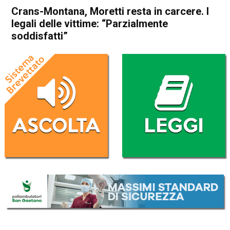
Crans-Montana, Moretti resta in carcere. I
legali delle vittime: “Parzialmente
soddisfatti”
Home
Cronaca Esteri
Cronaca Esteri
Crans-Montana, Moretti
resta in carcere. I legali delle
vittime: “Parzialmente
soddisfatti”
Da
Redazione Nazionale
13 Gennaio 2026
(aggiornato il
13 Gennaio 2026 12:45
)