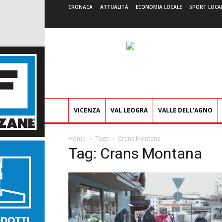
CRONACA
ATTUALITÀ
ECONOMIA LOCALE
SPORT LOCA
VICENZA
VAL LEOGRA
VALLE DELL’AGNO
Home
Tags
Crans Montana
Tag: Crans Montana