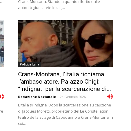
..
Crans-Montana. Stando a quanto riferito dalle
autorità giudiziarie locali,...
Politica Italia
Crans-Montana, l’Italia richiama
l’ambasciatore. Palazzo Chigi:
“Indignati per la scarcerazione di...
Redazione Nazionale
-
24 Gennaio 2026
L’Italia si indigna. Dopo la scarcerazione su cauzione
re
di Jacques Moretti, proprietario del Le Constellation,
teatro della strage di Capodanno a Crans-Montana in
cui...