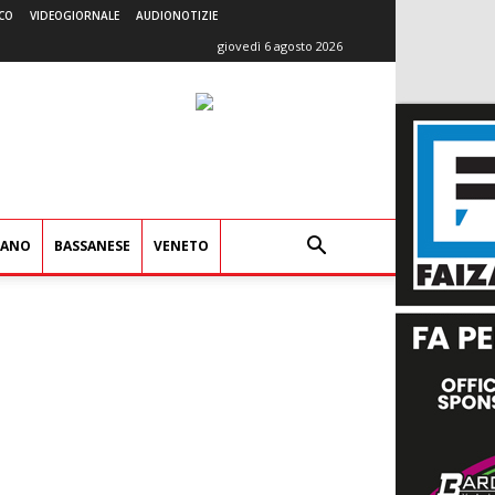
CO
VIDEOGIORNALE
AUDIONOTIZIE
giovedì 6 agosto 2026
IANO
BASSANESE
VENETO