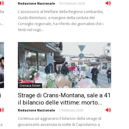
Redazione Nazionale
-
10 Febbraio 2026
lla
L'assessore al Welfare della Regione Lombardia,
Guido Bertolaso, a margine della seduta del
...
Consiglio regionale, ha riferito dei giornalisti che i
feriti nel rogo...
Cronaca Esteri
i
Strage di Crans-Montana, sale a 41
il bilancio delle vittime: morto...
Redazione Nazionale
-
1 Febbraio 2026
è
Continua ad aggravarsi il bilancio della strage di
da
giovanissimi avvenuta la notte di Capodanno a