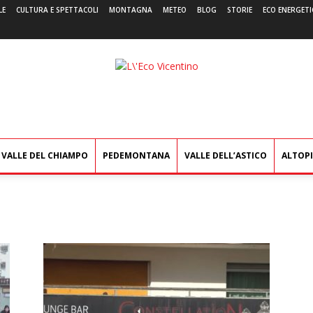
LE
CULTURA E SPETTACOLI
MONTAGNA
METEO
BLOG
STORIE
ECO ENERGETI
L'Eco
Vicentino
VALLE DEL CHIAMPO
PEDEMONTANA
VALLE DELL’ASTICO
ALTOP