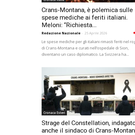
Crans-Montana, è polemica sulle
spese mediche ai feriti italiani.
Meloni: “Richiesta...
Redazione Nazionale
-
25 Aprile 2026
Le spese mediche per gli italiani rimasti feriti nel ro
di Crans-Montana e curati nell’ospedale di Sion,
diventano un caso diplomatico. La Svizzera ha...
Cronaca Esteri
Strage del Constellation, indagat
anche il sindaco di Crans-Monta