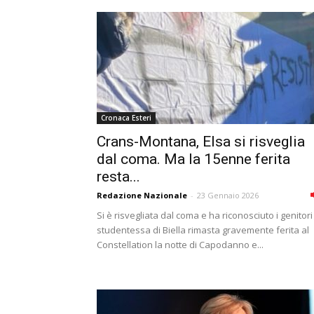
Cronaca Esteri
Crans-Montana, Elsa si risveglia
dal coma. Ma la 15enne ferita
resta...
Redazione Nazionale
-
23 Gennaio 2026
Si è risvegliata dal coma e ha riconosciuto i genitori
studentessa di Biella rimasta gravemente ferita al
Constellation la notte di Capodanno e...