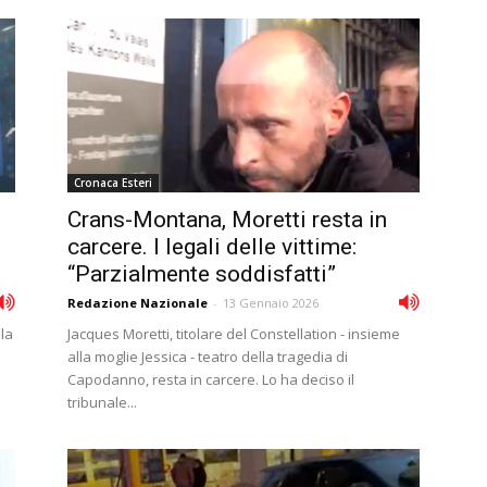
Cronaca Esteri
Crans-Montana, Moretti resta in
carcere. I legali delle vittime:
“Parzialmente soddisfatti”
Redazione Nazionale
-
13 Gennaio 2026
 la
Jacques Moretti, titolare del Constellation - insieme
alla moglie Jessica - teatro della tragedia di
Capodanno, resta in carcere. Lo ha deciso il
tribunale...