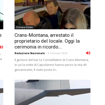
Cronaca Esteri
e
Crans-Montana, arrestato il
proprietario del locale. Oggi la
cerimonia in ricordo...
Redazione Nazionale
-
9 Gennaio 2026
i
ta
Il gestore del bar Le Constellation di Crans-Montana,
in cui la notte di Capodanno hanno perso la vita 40
giovanissimi, è stato posto in...