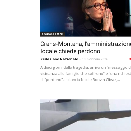
Cronaca Esteri
Crans-Montana, l’amministrazion
locale chiede perdono
Redazione Nazionale
-
10 Gennaio 2026
A dieci giorni dalla tragedia, arriva un “messaggio d
vicinanza alle famiglie che soffrono” e “una richies
di “perdono”. Lo lancia Nicole Bonvin Clivaz,...