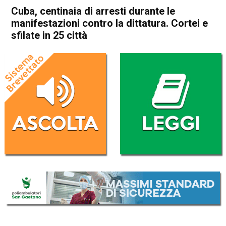
Cuba, centinaia di arresti durante le
manifestazioni contro la dittatura. Cortei e
sfilate in 25 città
Home
Cronaca Esteri
Cronaca Esteri
Cuba, centinaia di arresti
durante le manifestazioni
contro la dittatura. Cortei e
sfilate in 25 città
Da
Redazione Nazionale
12 Luglio 2021
(aggiornato il
12 Luglio 2021 19:24
)