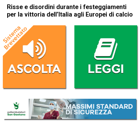
Risse e disordini durante i festeggiamenti
per la vittoria dell’Italia agli Europei di calcio
Home
Cronaca Italia
Cronaca Italia
Risse e disordini durante i
festeggiamenti per la vittoria
dell’Italia agli Europei di
calcio
Da
Redazione Nazionale
12 Luglio 2021
(aggiornato il
12 Luglio 2021 19:22
)