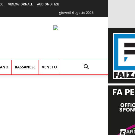
CO
VIDEOGIORNALE
AUDIONOTIZIE
giovedì 6 agosto 2026
IANO
BASSANESE
VENETO