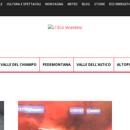
LE
CULTURA E SPETTACOLI
MONTAGNA
METEO
BLOG
STORIE
ECO ENERGETI
L'Eco
Vicentino
VALLE DEL CHIAMPO
PEDEMONTANA
VALLE DELL’ASTICO
ALTOP