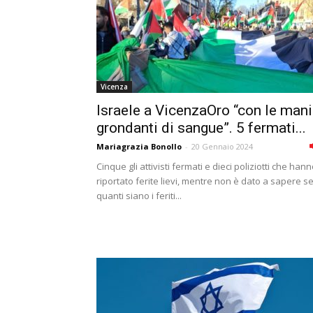
Vicenza
Israele a VicenzaOro “con le mani
grondanti di sangue”. 5 fermati...
Mariagrazia Bonollo
-
20 Gennaio 2024
Cinque gli attivisti fermati e dieci poliziotti che han
riportato ferite lievi, mentre non è dato a sapere s
quanti siano i feriti...