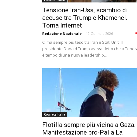
Tensione Iran-Usa, scambio di
accuse tra Trump e Khamenei.
Torna Internet
Redazione Nazionale
-
19 Gennaio 2026
Clima sempre più teso tra Iran e Stati Uniti. Il
presidente Donald Trump aveva detto che a Teher
è tempo di una nuova leadership...
Cronaca Italia
Flotilla sempre più vicina a Gaza.
Manifestazione pro-Pal a La