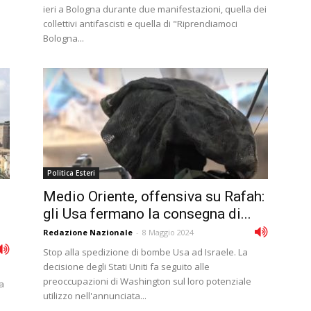
ieri a Bologna durante due manifestazioni, quella dei
collettivi antifascisti e quella di "Riprendiamoci
Bologna...
Politica Esteri
Medio Oriente, offensiva su Rafah:
gli Usa fermano la consegna di...
Redazione Nazionale
-
8 Maggio 2024
Stop alla spedizione di bombe Usa ad Israele. La
decisione degli Stati Uniti fa seguito alle
preoccupazioni di Washington sul loro potenziale
a
utilizzo nell'annunciata...