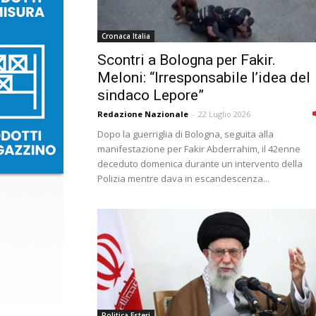
Cronaca Italia
Scontri a Bologna per Fakir.
Meloni: “Irresponsabile l’idea del
sindaco Lepore”
Redazione Nazionale
-
22 Luglio 2026
Dopo la guerriglia di Bologna, seguita alla
manifestazione per Fakir Abderrahim, il 42enne
deceduto domenica durante un intervento della
Polizia mentre dava in escandescenza...
Politica Esteri