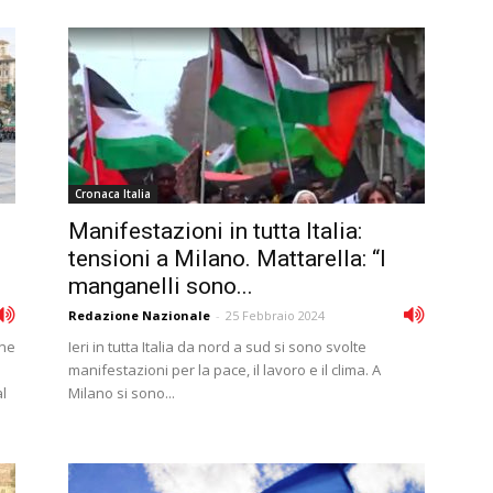
Cronaca Italia
Manifestazioni in tutta Italia:
tensioni a Milano. Mattarella: “I
manganelli sono...
Redazione Nazionale
-
25 Febbraio 2024
one
Ieri in tutta Italia da nord a sud si sono svolte
manifestazioni per la pace, il lavoro e il clima. A
l
Milano si sono...