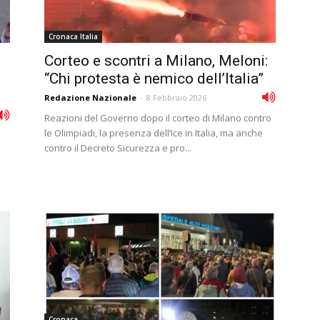
Cronaca Italia
Corteo e scontri a Milano, Meloni:
“Chi protesta è nemico dell’Italia”
Redazione Nazionale
-
8 Febbraio 2026
Reazioni del Governo dopo il corteo di Milano contro
le Olimpiadi, la presenza dell’Ice in Italia, ma anche
contro il Decreto Sicurezza e pro...
Cronaca