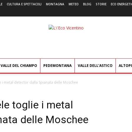
LE
CULTURA E SPETTACOLI
MONTAGNA
METEO
BLOG
STORIE
ECO ENERGETI
L'Eco
Vicentino
VALLE DEL CHIAMPO
PEDEMONTANA
VALLE DELL’ASTICO
ALTOP
e i metal detector dalla Spianata delle Moschee
e toglie i metal
anata delle Moschee