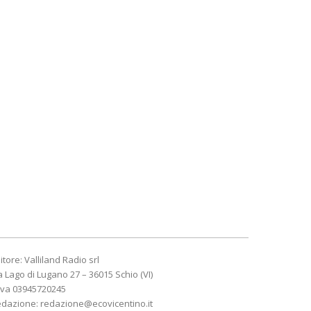
itore: Valliland Radio srl
a Lago di Lugano 27 – 36015 Schio (VI)
Iva 03945720245
edazione:
redazione@ecovicentino.it