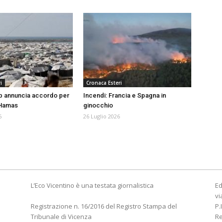
i
Cronaca Esteri
p annuncia accordo per
Incendi: Francia e Spagna in
 Hamas
ginocchio
6
26 Luglio 2026
L’Eco Vicentino è una testata giornalistica
Ed
vi
Registrazione n. 16/2016 del Registro Stampa del
P.
Tribunale di Vicenza
R