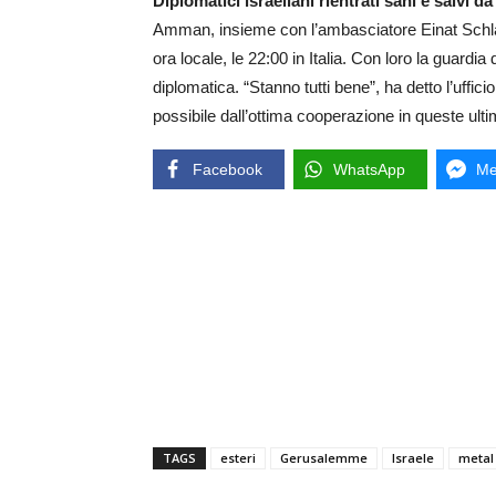
Diplomatici israeliani rientrati sani e salvi
Amman, insieme con l’ambasciatore Einat Schlain
ora locale, le 22:00 in Italia. Con loro la guardi
diplomatica. “Stanno tutti bene”, ha detto l’uffici
possibile dall’ottima cooperazione in queste ulti
Facebook
WhatsApp
Me
TAGS
esteri
Gerusalemme
Israele
metal