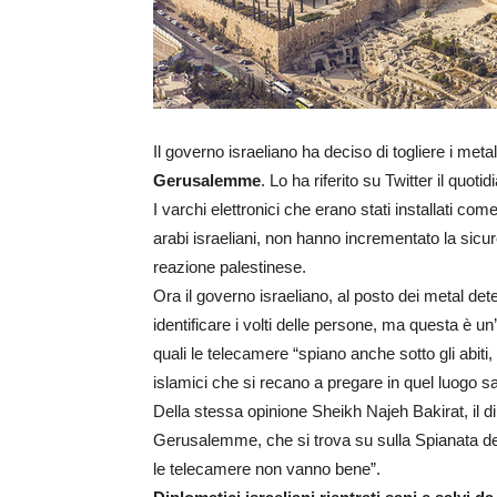
Il governo israeliano ha deciso di togliere i metal
Gerusalemme
. Lo ha riferito su Twitter il quotid
I varchi elettronici che erano stati installati co
arabi israeliani, non hanno incrementato la sicu
reazione palestinese.
Ora il governo israeliano, al posto dei metal det
identificare i volti delle persone, ma questa è u
quali le telecamere “spiano anche sotto gli abiti,
islamici che si recano a pregare in quel luogo s
Della stessa opinione Sheikh Najeh Bakirat, il d
Gerusalemme, che si trova su sulla Spianata de
le telecamere non vanno bene”.