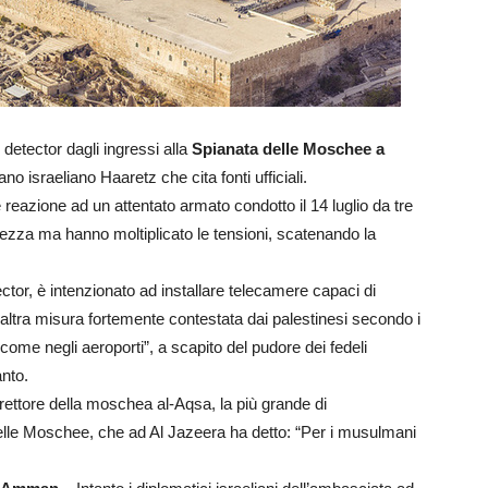
 detector dagli ingressi alla
Spianata delle Moschee a
iano israeliano Haaretz che cita fonti ufficiali.
me reazione ad un attentato armato condotto il 14 luglio da tre
rezza ma hanno moltiplicato le tensioni, scatenando la
ector, è intenzionato ad installare telecamere capaci di
n’altra misura fortemente contestata dai palestinesi secondo i
 come negli aeroporti”, a scapito del pudore dei fedeli
anto.
irettore della moschea al-Aqsa, la più grande di
lle Moschee, che ad Al Jazeera ha detto: “Per i musulmani