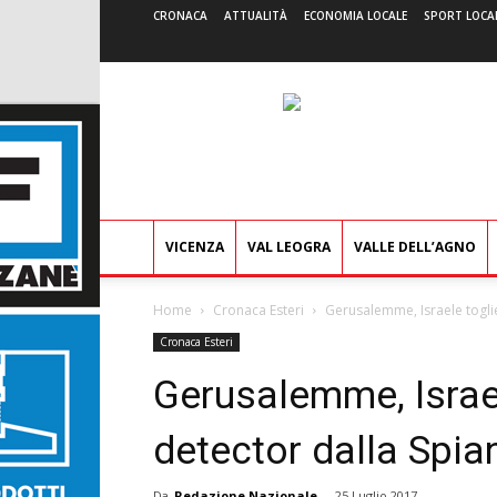
CRONACA
ATTUALITÀ
ECONOMIA LOCALE
SPORT LOCA
VICENZA
VAL LEOGRA
VALLE DELL’AGNO
Home
Cronaca Esteri
Gerusalemme, Israele togli
Cronaca Esteri
Gerusalemme, Israel
detector dalla Spi
Da
Redazione Nazionale
-
25 Luglio 2017