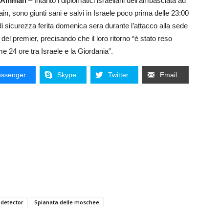
 da Amman
– Intanto i diplomatici israeliani dell’ambasciata ad
, sono giunti sani e salvi in Israele poco prima delle 23:00
a di sicurezza ferita domenica sera durante l’attacco alla sede
o del premier, precisando che il loro ritorno “è stato reso
me 24 ore tra Israele e la Giordania”.
ssenger
Skype
Twitter
Email
 detector
Spianata delle moschee