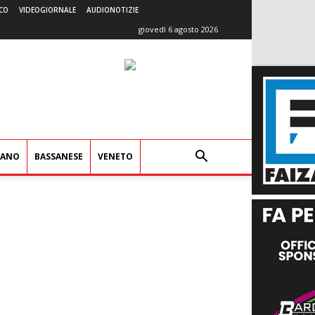
CO
VIDEOGIORNALE
AUDIONOTIZIE
giovedì 6 agosto 2026
IANO
BASSANESE
VENETO