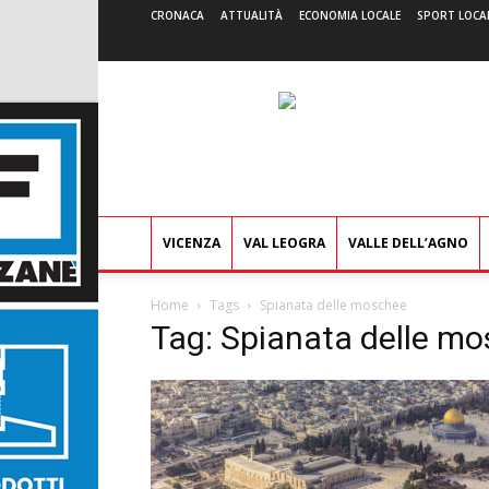
CRONACA
ATTUALITÀ
ECONOMIA LOCALE
SPORT LOCA
VICENZA
VAL LEOGRA
VALLE DELL’AGNO
Home
Tags
Spianata delle moschee
Tag: Spianata delle m