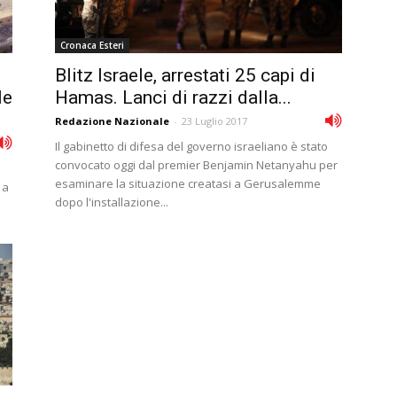
Cronaca Esteri
Blitz Israele, arrestati 25 capi di
le
Hamas. Lanci di razzi dalla...
Redazione Nazionale
-
23 Luglio 2017
Il gabinetto di difesa del governo israeliano è stato
convocato oggi dal premier Benjamin Netanyahu per
esaminare la situazione creatasi a Gerusalemme
 a
dopo l'installazione...