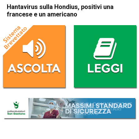
Hantavirus sulla Hondius, positivi una
francese e un americano
Home
Cronaca Esteri
Cronaca Esteri
Hantavirus sulla Hondius,
positivi una francese e un
americano
Da
Redazione Nazionale
11 Maggio 2026
(aggiornato il
11 Maggio 2026 19:11
)
ASCOLTA L'AUDIO