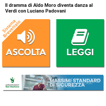
Il dramma di Aldo Moro diventa danza al
Verdi con Luciano Padovani
Home
Thiene
Breganze
Attualità
Thiene
Breganze
In Evidenza
Il dramma di Aldo Moro
diventa danza al Verdi con
Luciano Padovani
Da
Redazione
11 Maggio 2026
(aggiornato il
11 Maggio 2026 16:50
)
ASCOLTA L'AUDIO