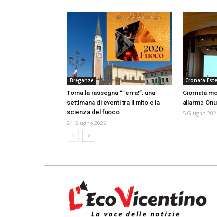
Breganze
Cronaca Este
Torna la rassegna “Terra!”: una
Giornata mo
settimana di eventi tra il mito e la
allarme Onu
scienza del fuoco
5 Giugno 202
24 Giugno 2026