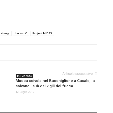
iceberg
Larson C
Project MIDAS
Articolo successivo
In Evidenza
Mucca scivola nel Bacchiglione a Casale, la
salvano i sub dei vigili del fuoco
12 Luglio 2017