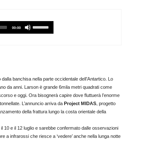
Utilizzare
00:00
i
tasti
Freccia
Su/Giù
per
aumentare
o dalla banchisa nella parte occidentale dell’Antartico. Lo
o
ano da anni. Larson è grande 6mila metri quadrati come
diminuire
ì scorso e oggi. Ora bisognerà capire dove fluttuerà l’enorme
il
 tonnellate. L’annuncio arriva da
Project MIDAS
, progetto
volume.
nzamento della frattura lungo la costa orientale della
a il 10 e il 12 luglio e sarebbe confermato dalle osservazioni
ore a infrarossi che riesce a ‘vedere’ anche nella lunga notte