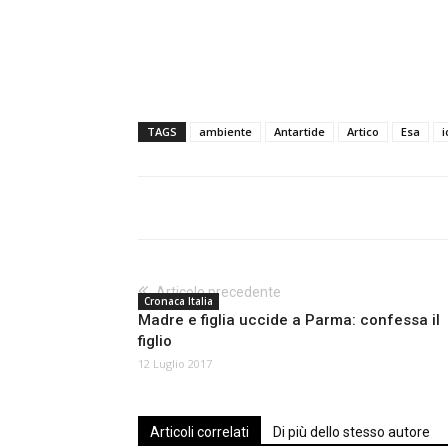
TAGS
ambiente
Antartide
Artico
Esa
Articolo precedente
Cronaca Italia
Madre e figlia uccide a Parma: confessa il
figlio
12 Luglio 2017
Articoli correlati
Di più dello stesso autore