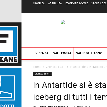
CRONACA
ATTUALITÀ
ECONOMIA LOCALE
SPORT LOCA
VICENZA
VAL LEOGRA
VALLE DELL’AGNO
Home
Cronaca Esteri
In Antartide si è staccato un
Cronaca Esteri
In Antartide si è st
iceberg di tutti i te
Da
Redazione Nazionale
-
12 Luglio 2017