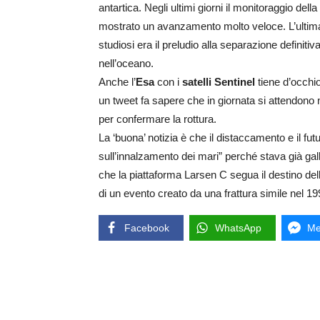
antartica. Negli ultimi giorni il monitoraggio del
mostrato un avanzamento molto veloce. L’ultima 
studiosi era il preludio alla separazione definiti
nell’oceano.
Anche l’
Esa
con i
satelli Sentinel
tiene d’occhio
un tweet fa sapere che in giornata si attendono
per confermare la rottura.
La ‘buona’ notizia è che il distaccamento e il fut
sull’innalzamento dei mari” perché stava già gal
che la piattaforma Larsen C segua il destino del
di un evento creato da una frattura simile nel 19
Facebook
WhatsApp
Me