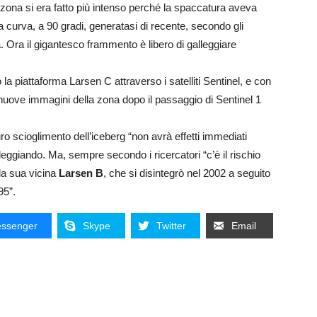
la zona si era fatto più intenso perché la spaccatura aveva
curva, a 90 gradi, generatasi di recente, secondo gli
va. Ora il gigantesco frammento è libero di galleggiare
 la piattaforma Larsen C attraverso i satelliti Sentinel, e con
 nuove immagini della zona dopo il passaggio di Sentinel 1
uro scioglimento dell’iceberg “non avrà effetti immediati
leggiando. Ma, sempre secondo i ricercatori “c’è il rischio
la sua vicina
Larsen B
, che si disintegrò nel 2002 a seguito
95”.
ssenger
Skype
Twitter
Email