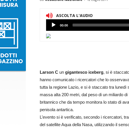
ASCOLTA L'AUDIO
Lettore
00:00
Audio
Larson C
un
gigantesco iceberg
, si è staccat
hanno comunicato i ricercatori che lo osservav
tutta la regione Lazio, e si è staccato tra luned
massa alta 200 metri, dal peso di un miliardo di
britannico che da tempo monitora lo stato di ava
penisola antartica.
L’evento si è verificato, secondo i ricercatori, tr
del satellite Aqua della Nasa, utilizzando il sens