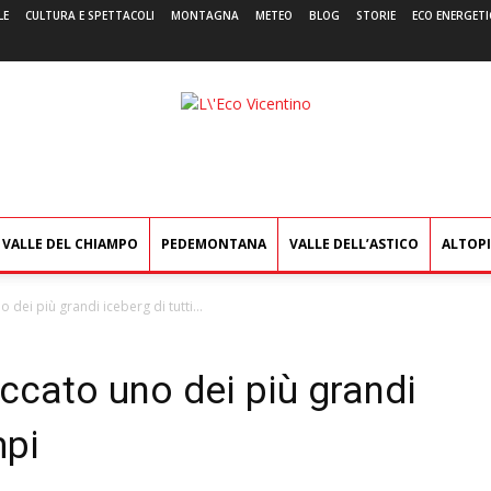
LE
CULTURA E SPETTACOLI
MONTAGNA
METEO
BLOG
STORIE
ECO ENERGETI
L'Eco
Vicentino
VALLE DEL CHIAMPO
PEDEMONTANA
VALLE DELL’ASTICO
ALTOP
o dei più grandi iceberg di tutti...
accato uno dei più grandi
mpi