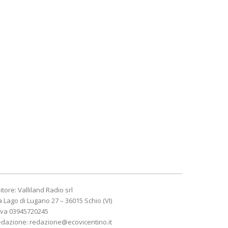
itore: Valliland Radio srl
a Lago di Lugano 27 – 36015 Schio (VI)
Iva 03945720245
edazione:
redazione@ecovicentino.it