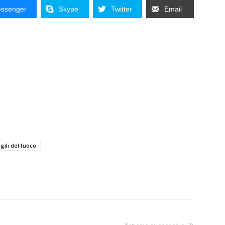
ssenger
Skype
Twitter
Email
igili del fuoco