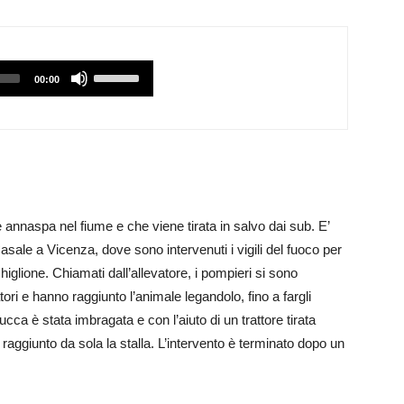
Utilizzare
00:00
i
tasti
Freccia
Su/Giù
per
aumentare
 annaspa nel fiume e che viene tirata in salvo dai sub. E’
o
sale a Vicenza, dove sono intervenuti i vigili del fuoco per
diminuire
glione. Chiamati dall’allevatore, i pompieri si sono
il
ri e hanno raggiunto l’animale legandolo, fino a fargli
volume.
ca è stata imbragata e con l’aiuto di un trattore tirata
 raggiunto da sola la stalla. L’intervento è terminato dopo un