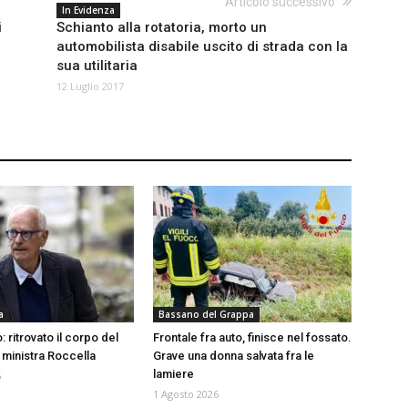
Articolo successivo
In Evidenza
i
Schianto alla rotatoria, morto un
automobilista disabile uscito di strada con la
sua utilitaria
12 Luglio 2017
a
Bassano del Grappa
: ritrovato il corpo del
Frontale fra auto, finisce nel fossato.
 ministra Roccella
Grave una donna salvata fra le
lamiere
6
1 Agosto 2026