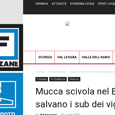
CRONACA
ATTUALITÀ
ECONOMIA LOCALE
SPORT LOCA
VICENZA
VAL LEOGRA
VALLE DELL’AGNO
Home
In Evidenza
Mucca scivola nel Bacchiglione a
Cronaca
In Evidenza
Vicenza
Mucca scivola nel B
salvano i sub dei vi
Da
Redazione
-
12 Luglio 2017