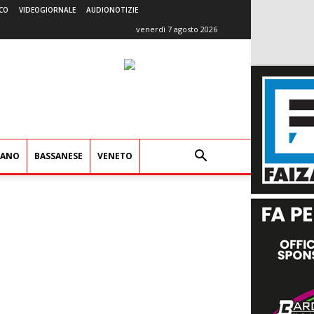
CO
VIDEOGIORNALE
AUDIONOTIZIE
venerdì 7 agosto 2026
IANO
BASSANESE
VENETO