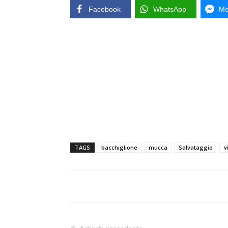
Facebook
WhatsApp
Me
TAGS
bacchiglione
mucca
Salvataggio
v