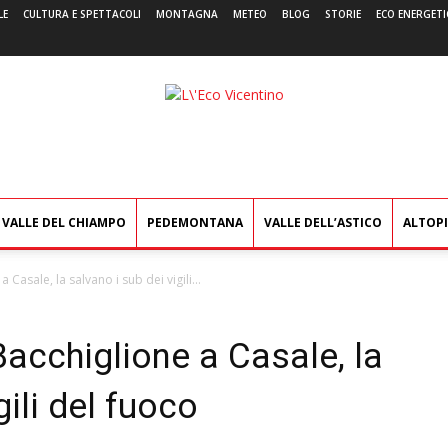
LE
CULTURA E SPETTACOLI
MONTAGNA
METEO
BLOG
STORIE
ECO ENERGETI
L'Eco
Vicentino
VALLE DEL CHIAMPO
PEDEMONTANA
VALLE DELL’ASTICO
ALTOP
 Casale, la salvano i sub dei vigili...
acchiglione a Casale, la
gili del fuoco