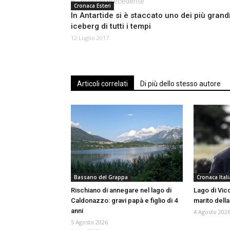
Articolo precedente
Cronaca Esteri
In Antartide si è staccato uno dei più grand
iceberg di tutti i tempi
12 Luglio 2017
Articoli correlati
Di più dello stesso autore
Bassano del Grappa
Cronaca Itali
Rischiano di annegare nel lago di
Lago di Vico
Caldonazzo: gravi papà e figlio di 4
marito della
anni
4 Agosto 202
5 Agosto 2026