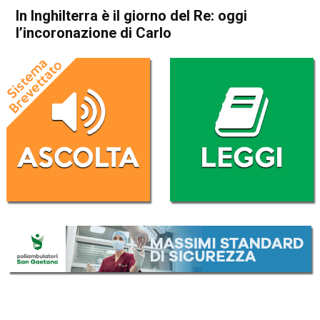
In Inghilterra è il giorno del Re: oggi
l’incoronazione di Carlo
Home
Cronaca Esteri
Cronaca Esteri
In Inghilterra è il giorno del
Re: oggi l’incoronazione di
Carlo
Da
Redazione Nazionale
6 Maggio 2023
(aggiornato il
6 Maggio 2023 8:55
)
ASCOLTA L'AUDIO