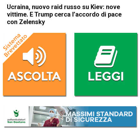
Ucraina, nuovo raid russo su Kiev: nove
vittime. E Trump cerca l’accordo di pace
con Zelensky
Home
Cronaca Esteri
Cronaca Esteri
Ucraina, nuovo raid russo su
Kiev: nove vittime. E Trump
cerca l’accordo di pace con
Zelensky
Da
Redazione Nazionale
24 Aprile 2025
(aggiornato il
24 Aprile 2025 11:07
)