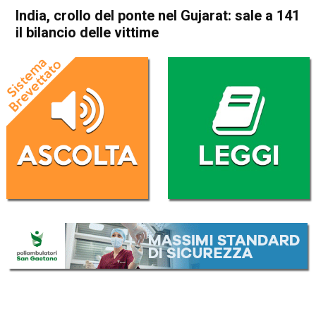
India, crollo del ponte nel Gujarat: sale a 141
il bilancio delle vittime
Home
Cronaca Esteri
Cronaca Esteri
India, crollo del ponte nel
Gujarat: sale a 141 il bilancio
delle vittime
Da
Redazione Nazionale
31 Ottobre 2022
(aggiornato il
2 Novembre 2022 10:41
)
ASCOLTA L'AUDIO