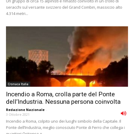
Un gruppo di circa 15 alpinisti è rimasto coinvolto in un crollo di
seracchi sul versante svizzero del Grand Combin, massiccio alto
4.314 metri...
Cronaca Italia
Incendio a Roma, crolla parte del Ponte
dell’Industria. Nessuna persona coinvolta
Redazione Nazionale
-
3 Ottobre 2021
Incendio a Roma, colpito uno dei luoghi simbolo della Capitale. Il
Ponte dell’Industria, meglio conosciuto Ponte di Ferro che collega i
quartieri Ostiense e...