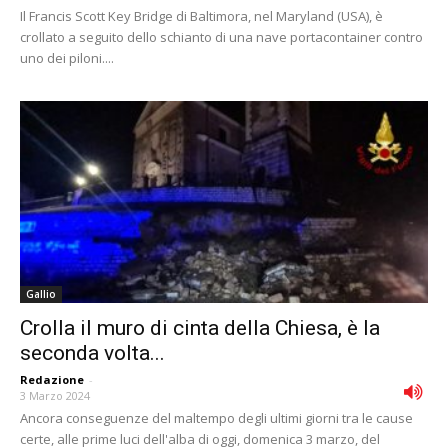
Il Francis Scott Key Bridge di Baltimora, nel Maryland (USA), è
crollato a seguito dello schianto di una nave portacontainer contro
uno dei piloni....
Gallio
Crolla il muro di cinta della Chiesa, è la
seconda volta...
Redazione
-
3 Marzo 2024
Ancora conseguenze del maltempo degli ultimi giorni tra le cause
certe, alle prime luci dell'alba di oggi, domenica 3 marzo, del