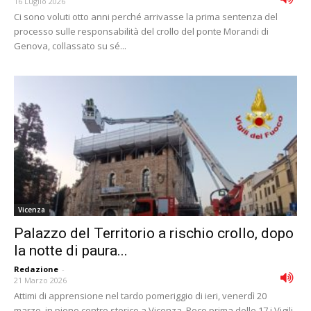
16 Luglio 2026
Ci sono voluti otto anni perché arrivasse la prima sentenza del
processo sulle responsabilità del crollo del ponte Morandi di
Genova, collassato su sé...
Vicenza
Palazzo del Territorio a rischio crollo, dopo
la notte di paura...
Redazione
-
21 Marzo 2026
Attimi di apprensione nel tardo pomeriggio di ieri, venerdì 20
marzo, in pieno centro storico a Vicenza. Poco prima delle 17 i Vigili