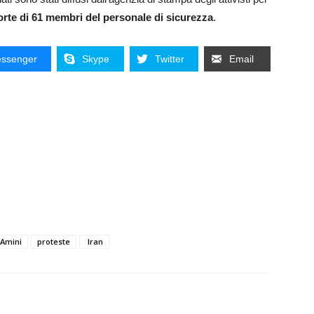
rte di 61 membri del personale di sicurezza
.
ssenger
Skype
Twitter
Email
Amini
proteste
Iran