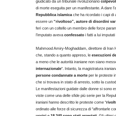
giudicato da un tribunale rivoluzionario
colpevol
di morte eseguita per un manifestante. A dare l’
Repubblica islamica
che ha ricordato i capi di
essere un
“rivoltoso”, autore di disordini var
ferì con un coltello un membro delle forze param
l’imputato aveva
confessato
i fatti a lui imputa
Mahmood Amiry-Moghaddam, direttore di Iran H
che, stando a quanto appreso, le
esecuzioni de
a meno che le autorità iraniane non siano messe 
internazionale
“. Intanto, la magistratura iran
persone condannate a morte
per le proteste 
che si trovava in stato di arresto, sotto la custod
Le manifestazioni guidate dalle donne si sono 
viste come una delle sfide più serie per la Repub
iraniani hanno descritto le proteste come “
rivol
ordinato alle forze di sicurezza di “affrontarle 
uccisi
e
18.240 sono stati arrestati
. Gli ultimi