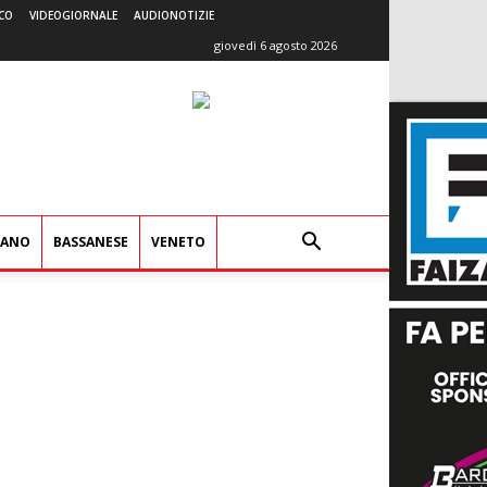
CO
VIDEOGIORNALE
AUDIONOTIZIE
giovedì 6 agosto 2026
IANO
BASSANESE
VENETO