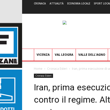
CRONACA
ATTUALITÀ
ECONOMIA LOCALE
SPORT LOCA
VICENZA
VAL LEOGRA
VALLE DELL’AGNO
Home
Cronaca Esteri
Iran, prima esecuzione di un
Cronaca Esteri
Iran, prima esecuzi
contro il regime. Al