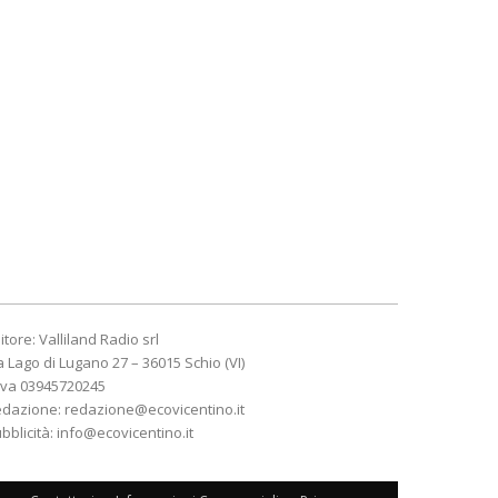
itore: Valliland Radio srl
a Lago di Lugano 27 – 36015 Schio (VI)
Iva 03945720245
edazione:
redazione@ecovicentino.it
bblicità:
info@ecovicentino.it