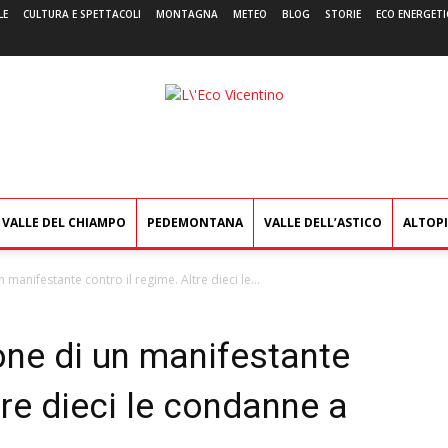
LE
CULTURA E SPETTACOLI
MONTAGNA
METEO
BLOG
STORIE
ECO ENERGETI
L'Eco
Vicentino
VALLE DEL CHIAMPO
PEDEMONTANA
VALLE DELL’ASTICO
ALTOP
 manifestante contro il regime. Altre dieci le...
one di un manifestante
tre dieci le condanne a