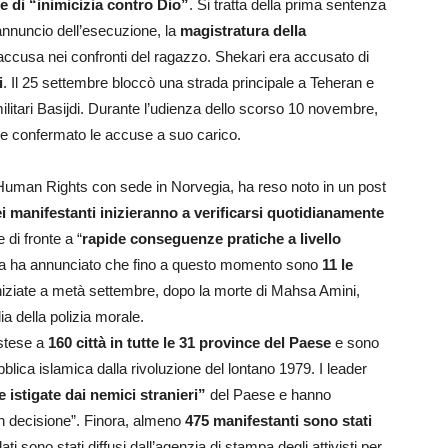
e di “inimicizia contro Dio”
. Si tratta della prima sentenza
annuncio dell’esecuzione, la
magistratura della
 accusa nei confronti del ragazzo. Shekari era accusato di
i
. Il 25 settembre bloccò una strada principale a Teheran e
ilitari Basijdi. Durante l’udienza dello scorso 10 novembre,
ti e confermato
le accuse a suo carico.
uman Rights con sede in Norvegia, ha reso noto in un post
i manifestanti inizieranno a verificarsi quotidianamente
di fronte a “
rapide conseguenze pratiche a livello
iana ha annunciato che fino a questo momento sono
11 le
iniziate a metà settembre, dopo la morte di Mahsa Amini,
ia della polizia morale.
estese a
160 città in tutte le 31 province del Paese
e sono
blica islamica dalla rivoluzione del lontano 1979. I leader
te istigate dai nemici stranieri”
del Paese e hanno
con decisione”. Finora, almeno
475 manifestanti sono stati
 dati sono stati diffusi dall’agenzia di stampa degli attivisti per