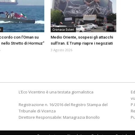
i
Cronaca Esteri
ccordo con l’Oman su
Medio Oriente, sospesi gli attacchi
 nello Stretto di Hormuz”
sull’Iran. E Trump riapre i negoziati
6
3 Agosto 2026
L’Eco Vicentino è una testata giornalistica
Ed
vi
Registrazione n. 16/2016 del Registro Stampa del
P.
Tribunale di Vicenza
R
Direttore Responsabile: Mariagrazia Bonollo
Pu