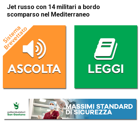
Jet russo con 14 militari a bordo
scomparso nel Mediterraneo
Home
Cronaca Esteri
Cronaca Esteri
Jet russo con 14 militari a
bordo scomparso nel
Mediterraneo
Da
Redazione Nazionale
18 Settembre 2018
(aggiornato il
18 Settembre 2018 13:21
)
ASCOLTA L'AUDIO