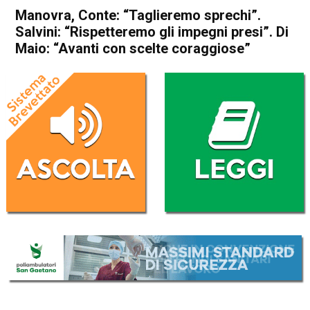
Manovra, Conte: “Taglieremo sprechi”.
Salvini: “Rispetteremo gli impegni presi”. Di
Maio: “Avanti con scelte coraggiose”
Home
Politica Italia
Politica Italia
Manovra, Conte: “Taglieremo
sprechi”. Salvini:
“Rispetteremo gli impegni
presi”. Di Maio: “Avanti con
scelte coraggiose”
Da
Redazione Nazionale
18 Settembre 2018
(aggiornato il
18 Settembre 2018 13:19
)