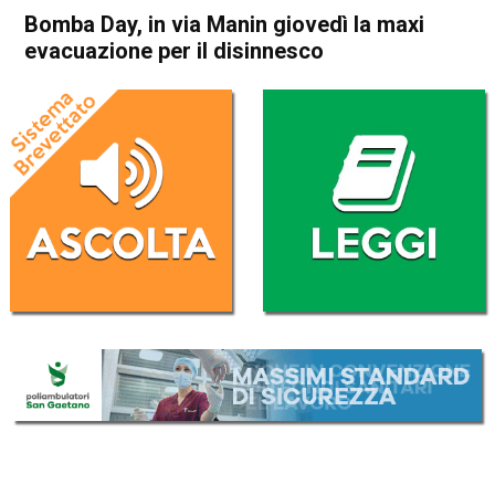
Bomba Day, in via Manin giovedì la maxi
evacuazione per il disinnesco
Home
Valdagno
Cronaca
In Evidenza
Valdagno
Bomba Day, in via Manin
giovedì la maxi evacuazione
per il disinnesco
Da
Redazione
18 Settembre 2018
(aggiornato il
18 Settembre 2018 13:23
)
ASCOLTA L'AUDIO