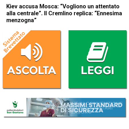
Kiev accusa Mosca: “Vogliono un attentato
alla centrale”. Il Cremlino replica: “Ennesima
menzogna”
Home
Cronaca Esteri
Cronaca Esteri
Kiev accusa Mosca:
“Vogliono un attentato alla
centrale”. Il Cremlino replica:
“Ennesima menzogna”
Da
Redazione Nazionale
23 Giugno 2023
(aggiornato il
23 Giugno 2023 9:38
)