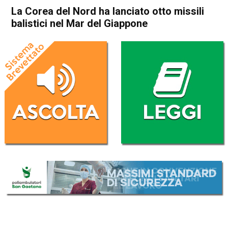
La Corea del Nord ha lanciato otto missili
balistici nel Mar del Giappone
Home
Cronaca Esteri
Cronaca Esteri
La Corea del Nord ha
lanciato otto missili balistici
nel Mar del Giappone
Da
Redazione Nazionale
5 Giugno 2022
(aggiornato il
6 Giugno 2022 9:17
)
ASCOLTA L'AUDIO