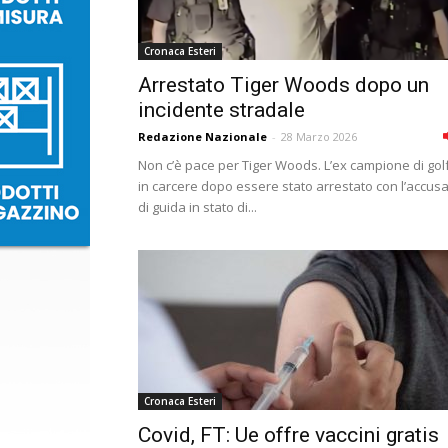
Cronaca Esteri
Arrestato Tiger Woods dopo un
incidente stradale
Redazione Nazionale
-
28 Marzo 2026
Non c’è pace per Tiger Woods. L’ex campione di gol
in carcere dopo essere stato arrestato con l’accus
di guida in stato di...
Cronaca Esteri
Covid, FT: Ue offre vaccini gratis