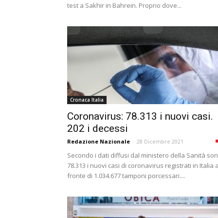
test a Sakhir in Bahrein. Proprio dove...
Cronaca Italia
Coronavirus: 78.313 i nuovi casi.
202 i decessi
Redazione Nazionale
-
28 Dicembre 2021
Secondo i dati diffusi dal ministero della Sanità so
78.313 i nuovi casi di coronavirus registrati in Italia 
fronte di 1.034.677 tamponi porcessari....