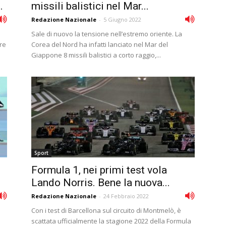
.
missili balistici nel Mar...
Redazione Nazionale
-
5 Giugno 2022
Sale di nuovo la tensione nell’estremo oriente. La
are
Corea del Nord ha infatti lanciato nel Mar del
Giappone 8 missili balistici a corto raggio,...
Sport
Formula 1, nei primi test vola
Lando Norris. Bene la nuova...
Redazione Nazionale
-
24 Febbraio 2022
Con i test di Barcellona sul circuito di Montmelò, è
scattata ufficialmente la stagione 2022 della Formula