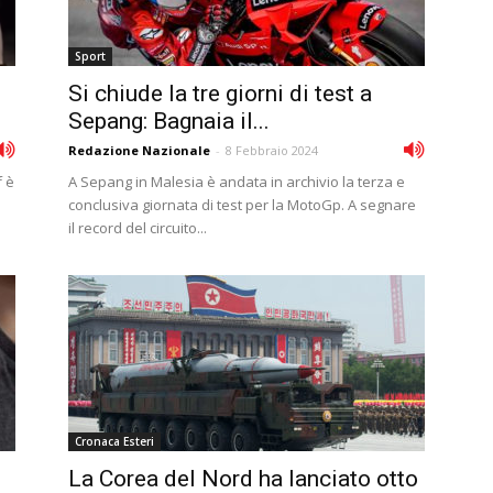
Sport
Si chiude la tre giorni di test a
Sepang: Bagnaia il...
Redazione Nazionale
-
8 Febbraio 2024
f è
A Sepang in Malesia è andata in archivio la terza e
a
conclusiva giornata di test per la MotoGp. A segnare
il record del circuito...
Cronaca Esteri
La Corea del Nord ha lanciato otto