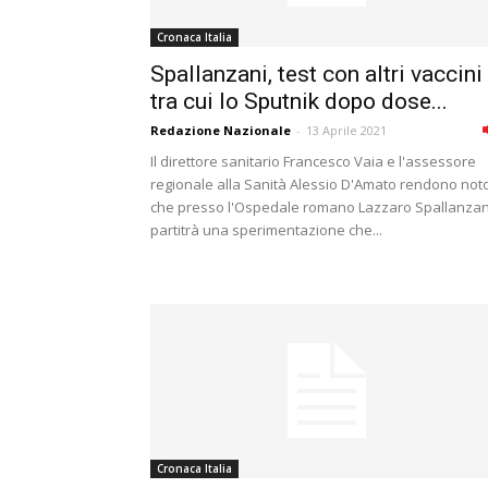
Cronaca Italia
Spallanzani, test con altri vaccini
tra cui lo Sputnik dopo dose...
Redazione Nazionale
-
13 Aprile 2021
Il direttore sanitario Francesco Vaia e l'assessore
regionale alla Sanità Alessio D'Amato rendono not
che presso l'Ospedale romano Lazzaro Spallanzan
partitrà una sperimentazione che...
Cronaca Italia