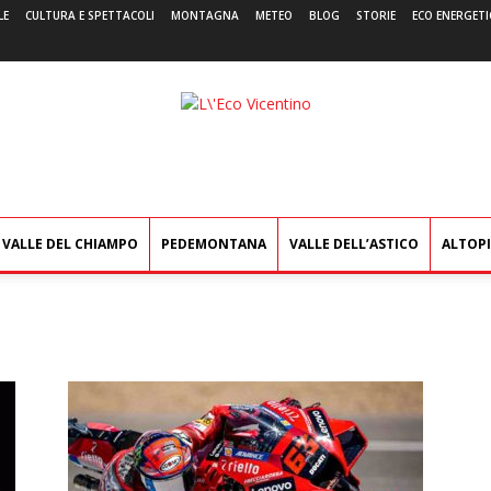
LE
CULTURA E SPETTACOLI
MONTAGNA
METEO
BLOG
STORIE
ECO ENERGETI
L'Eco
Vicentino
VALLE DEL CHIAMPO
PEDEMONTANA
VALLE DELL’ASTICO
ALTOP