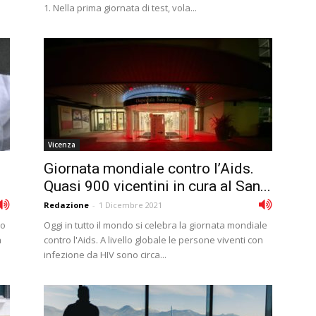
1. Nella prima giornata di test, vola...
Vicenza
Giornata mondiale contro l’Aids.
Quasi 900 vicentini in cura al San...
Redazione
-
1 Dicembre 2021
no
Oggi in tutto il mondo si celebra la giornata mondiale
a
contro l'Aids. A livello globale le persone viventi con
infezione da HIV sono circa...