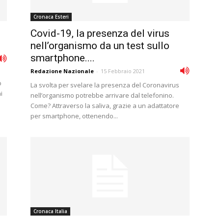
Cronaca Esteri
Covid-19, la presenza del virus
nell’organismo da un test sullo
smartphone....
Redazione Nazionale
-
15 Febbraio 2021
o
La svolta per svelare la presenza del Coronavirus
i
nell’organismo potrebbe arrivare dal telefonino.
Come? Attraverso la saliva, grazie a un adattatore
per smartphone, ottenendo...
Cronaca Italia