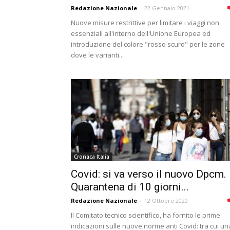
Redazione Nazionale
-
22 Gennaio 2021
Nuove misure restrittive per limitare i viaggi non
essenziali all'interno dell'Unione Europea ed
introduzione del colore "rosso scuro" per le zone
dove le varianti...
Cronaca Italia
Covid: si va verso il nuovo Dpcm.
Quarantena di 10 giorni...
Redazione Nazionale
-
12 Ottobre 2020
Il Comitato tecnico scientifico, ha fornito le prime
indicazioni sulle nuove norme anti Covid: tra cui un