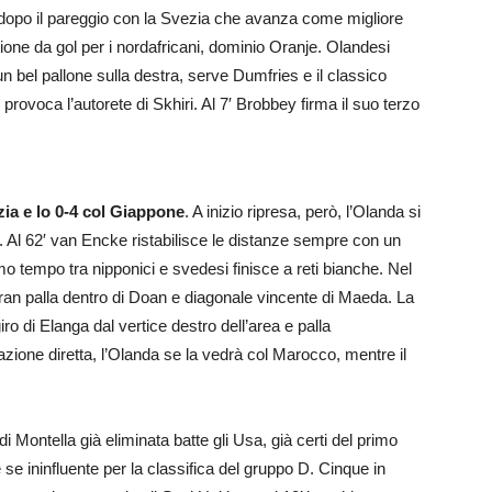
 dopo il pareggio con la Svezia che avanza come migliore
one da gol per i nordafricani, dominio Oranje. Olandesi
n bel pallone sulla destra, serve Dumfries e il classico
rovoca l’autorete di Skhiri. Al 7′ Brobbey firma il suo terzo
zia e lo 0-4 col Giappone
. A inizio ripresa, però, l’Olanda si
. Al 62′ van Encke ristabilisce le distanze sempre con un
mo tempo tra nipponici e svedesi finisce a reti bianche. Nel
ran palla dentro di Doan e diagonale vincente di Maeda. La
iro di Elanga dal vertice destro dell’area e palla
nazione diretta, l’Olanda se la vedrà col Marocco, mentre il
di Montella già eliminata batte gli Usa, già certi del primo
 se ininfluente per la classifica del gruppo D. Cinque in