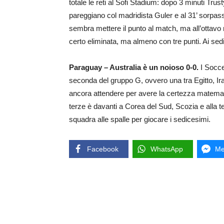
totale le reti al Sofi Stadium: dopo 3 minuti Trusty
pareggiano col madridista Guler e al 31’ sorpassa
sembra mettere il punto al match, ma all’ottavo 
certo eliminata, ma almeno con tre punti. Ai sedic
Paraguay – Australia è un noioso 0-0.
I Socce
seconda del gruppo G, ovvero una tra Egitto, I
ancora attendere per avere la certezza matematic
terze è davanti a Corea del Sud, Scozia e alla te
squadra alle spalle per giocare i sedicesimi.
Facebook
WhatsApp
Me