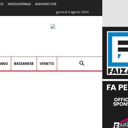
CO
VIDEOGIORNALE
AUDIONOTIZIE
giovedì 6 agosto 2026
IANO
BASSANESE
VENETO