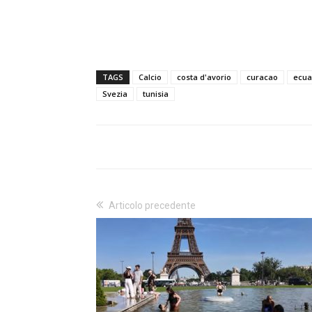
TAGS
Calcio
costa d'avorio
curacao
ecua
Svezia
tunisia
Articolo precedente