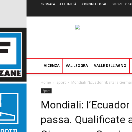
CRONACA
ATTUALITÀ
ECONOMIA LOCALE
SPORT LOCA
VICENZA
VAL LEOGRA
VALLE DELL’AGNO
Home
Sport
Mondiali: l’Ecuador ribalta la Germa
Sport
Mondiali: l’Ecuador
passa. Qualificate 