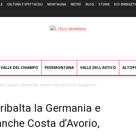
LE
CULTURA E SPETTACOLI
MONTAGNA
METEO
BLOG
STORIE
ECO ENERGETI
L'Eco
Vicentino
VALLE DEL CHIAMPO
PEDEMONTANA
VALLE DELL’ASTICO
ALTOP
nia e passa. Qualificate anche Costa d’Avorio, Giappone...
 ribalta la Germania e
anche Costa d’Avorio,