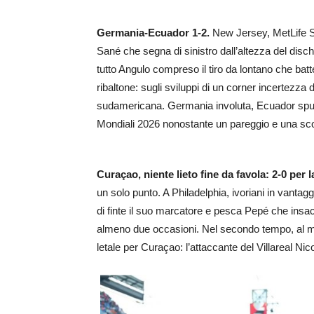
Germania-Ecuador 1-2.
New Jersey, MetLife S
Sané che segna di sinistro dall’altezza del disch
tutto Angulo compreso il tiro da lontano che batte
ribaltone: sugli sviluppi di un corner incertezza d
sudamericana. Germania involuta, Ecuador spum
Mondiali 2026 nonostante un pareggio e una scon
Curaçao, niente lieto fine da favola: 2-0 per 
un solo punto. A Philadelphia, ivoriani in vanta
di finte il suo marcatore e pesca Pepé che insa
almeno due occasioni. Nel secondo tempo, al min
letale per Curaçao: l’attaccante del Villareal N