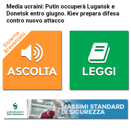
Media ucraini: Putin occuperà Lugansk e
Donetsk entro giugno. Kiev prepara difesa
contro nuovo attacco
Home
Cronaca Esteri
Cronaca Esteri
Media ucraini: Putin occuperà
Lugansk e Donetsk entro
giugno. Kiev prepara difesa
contro nuovo attacco
Da
Redazione Nazionale
31 Maggio 2022
(aggiornato il
1 Giugno 2022 8:29
)