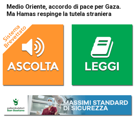
Medio Oriente, accordo di pace per Gaza.
Ma Hamas respinge la tutela straniera
Home
Cronaca Esteri
Cronaca Esteri
Medio Oriente, accordo di
pace per Gaza. Ma Hamas
respinge la tutela straniera
Da
Redazione Nazionale
30 Settembre 2025
(aggiornato il
30 Settembre 2025 9:51
)
ASCOLTA L'AUDIO