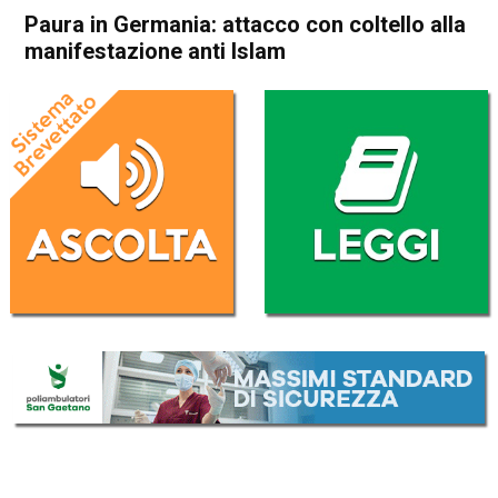
Paura in Germania: attacco con coltello alla
manifestazione anti Islam
Home
Cronaca Esteri
Cronaca Esteri
Paura in Germania: attacco
con coltello alla
manifestazione anti Islam
Da
Redazione Nazionale
31 Maggio 2024
(aggiornato il
1 Giugno 2024 23:30
)
ASCOLTA L'AUDIO