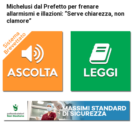
Michelusi dal Prefetto per frenare
allarmismi e illazioni: “Serve chiarezza, non
clamore”
Home
Thiene
Cronaca
In Evidenza
Thiene
Michelusi dal Prefetto per
frenare allarmismi e illazioni:
“Serve chiarezza, non
clamore”
Da
Marco Zorzi
5 Luglio 2025
(aggiornato il
5 Luglio 2025 16:52
)