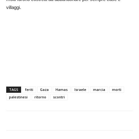
villaggi.
TAGS
feriti
Gaza
Hamas
Israele
marcia
morti
palestinesi
ritorno
scontri