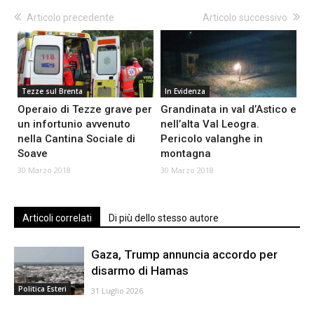
Articolo precedente
Articolo successivo
Tezze sul Brenta
In Evidenza
Operaio di Tezze grave per
Grandinata in val d’Astico e
un infortunio avvenuto
nell’alta Val Leogra.
nella Cantina Sociale di
Pericolo valanghe in
Soave
montagna
30 Marzo 2018
30 Marzo 2018
Articoli correlati
Di più dello stesso autore
Gaza, Trump annuncia accordo per
disarmo di Hamas
Politica Esteri
31 Luglio 2026