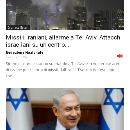
Cronaca Esteri
Missili iraniani, allarme a Tel Aviv. Attacchi
israeliani su un centro...
Redazione Nazionale
-
17 Giugno 2025
Sirene d'allarme stanno suonando a Tel Aviv e in numerose aree
di Israele per il lancio di missili dall'Iran. L'Esercito ha reso noto
che...