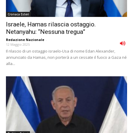
Cronaca Esteri
Israele, Hamas rilascia ostaggio.
Netanyahu: “Nessuna tregua”
Redazione Nazionale
-
12 Maggio 2025
Il rilascio di un ostaggio israelo-Usa di nome Edan Alexander,
annunciato da Hamas, non porterà a un cessate il fuoco a Gaza né
alla...