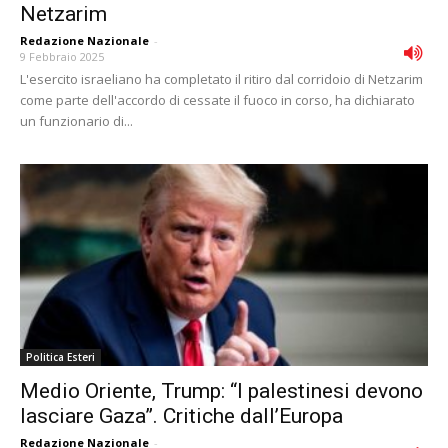
Netzarim
Redazione Nazionale
-
9 Febbraio 2025
L'esercito israeliano ha completato il ritiro dal corridoio di Netzarim
come parte dell'accordo di cessate il fuoco in corso, ha dichiarato
un funzionario di...
Politica Esteri
Medio Oriente, Trump: “I palestinesi devono
lasciare Gaza”. Critiche dall’Europa
Redazione Nazionale
-