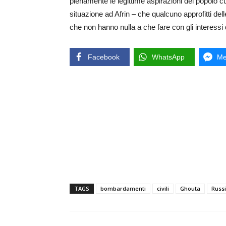
pienamente le legittime aspirazioni del popolo cu
situazione ad Afrin – che qualcuno approfitti dell
che non hanno nulla a che fare con gli interessi 
Facebook
WhatsApp
Me
TAGS
bombardamenti
civili
Ghouta
Russ