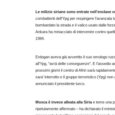
Le milizie siriane sono entrate nell’enclave 
combattenti dell’Ypg per respingere l’avanzata 
bombardato la strada e il valico usato dalle forze 
Ankara ha minacciato di intervenire contro quelli 
1984.
Erdogan aveva già avvertito il suo omologo russ
all’Ypg, “avrà delle conseguenze”. E l’assedio an
prossimi giorni il centro di Afrin sarà rapidamente
sara’ interrotto e il gruppo terroristico (Ypg) no
annunciato il presidente turco.
Mosca è invece alleata alla Siria
e teme una pr
ripetutamente affermato – ha dichiarato il minis