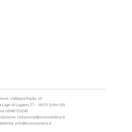
itore: Valliland Radio srl
a Lago di Lugano 27 – 36015 Schio (VI)
Iva 03945720245
edazione:
redazione@ecovicentino.it
bblicità:
info@ecovicentino.it