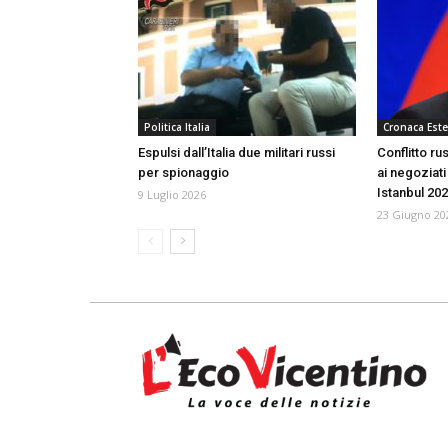
Politica Italia
Cronaca Este
Espulsi dall’Italia due militari russi
Conflitto ru
per spionaggio
ai negoziati
Istanbul 20
9 Luglio 2026
23 Giugno 20