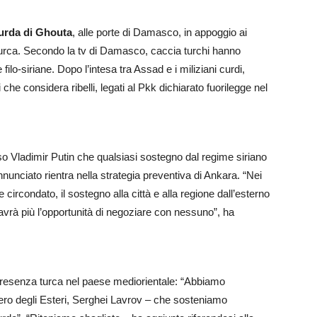
curda di Ghouta
, alle porte di Damasco, in appoggio ai
turca. Secondo la tv di Damasco, caccia turchi hanno
filo-siriane. Dopo l’intesa tra Assad e i miliziani curdi,
che considera ribelli, legati al Pkk dichiarato fuorilegge nel
o Vladimir Putin che qualsiasi sostegno dal regime siriano
nunciato rientra nella strategia preventiva di Ankara. “Nei
 circondato, il sostegno alla città e alla regione dall’esterno
n avrà più l’opportunità di negoziare con nessuno”, ha
esenza turca nel paese mediorientale: “Abbiamo
tero degli Esteri, Serghei Lavrov – che sosteniamo