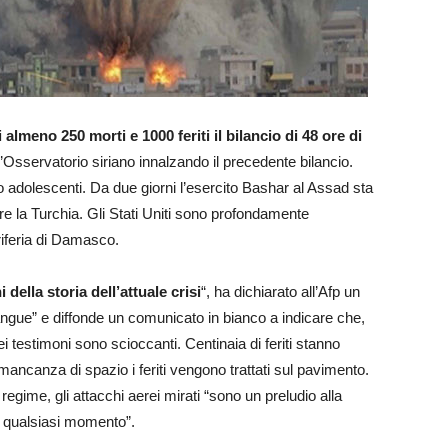
i almeno 250 morti e 1000 feriti il bilancio di 48 ore di
o l’Osservatorio siriano innalzando il precedente bilancio.
i o adolescenti. Da due giorni l’esercito Bashar al Assad sta
 la Turchia. Gli Stati Uniti sono profondamente
riferia di Damasco.
 della storia dell’attuale crisi
“, ha dichiarato all’Afp un
angue” e diffonde un comunicato in bianco a indicare che,
ei testimoni sono scioccanti. Centinaia di feriti stanno
 mancanza di spazio i feriti vengono trattati sul pavimento.
regime, gli attacchi aerei mirati “sono un preludio alla
n qualsiasi momento”.