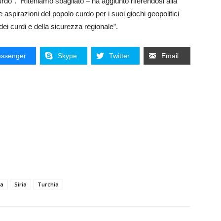
rdo”. “Riteniamo sbagliato – ha aggiunto riferendosi alla
e aspirazioni del popolo curdo per i suoi giochi geopolitici
dei curdi e della sicurezza regionale”.
ssenger
Skype
Twitter
Email
ia
Siria
Turchia