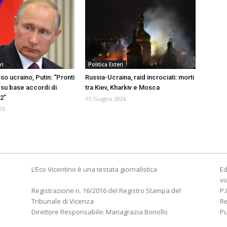
ri
Politica Esteri
sso ucraino, Putin: “Pronti
Russia-Ucraina, raid incrociati: morti
 su base accordi di
tra Kiev, Kharkiv e Mosca
22”
15 Giugno 2026
26
L’Eco Vicentino è una testata giornalistica
Ed
vi
Registrazione n. 16/2016 del Registro Stampa del
P.
Tribunale di Vicenza
R
Direttore Responsabile: Mariagrazia Bonollo
Pu