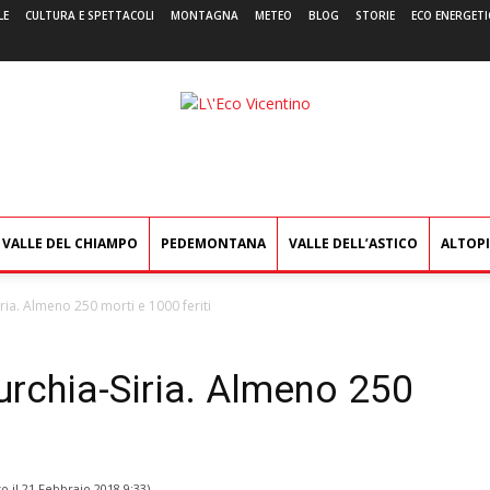
LE
CULTURA E SPETTACOLI
MONTAGNA
METEO
BLOG
STORIE
ECO ENERGETI
L'Eco
Vicentino
VALLE DEL CHIAMPO
PEDEMONTANA
VALLE DELL’ASTICO
ALTOP
iria. Almeno 250 morti e 1000 feriti
Turchia-Siria. Almeno 250
o il
21 Febbraio 2018 9:33
)