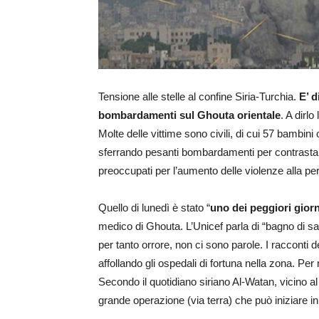
Tensione alle stelle al confine Siria-Turchia.
E’ d
bombardamenti sul Ghouta orientale
. A dirl
Molte delle vittime sono civili, di cui 57 bambin
sferrando pesanti bombardamenti per contrastare
preoccupati per l’aumento delle violenze alla pe
Quello di lunedì è stato “
uno dei peggiori giorni
medico di Ghouta. L’Unicef parla di “bagno di s
per tanto orrore, non ci sono parole. I racconti d
affollando gli ospedali di fortuna nella zona. Per
Secondo il quotidiano siriano Al-Watan, vicino al 
grande operazione (via terra) che può iniziare i