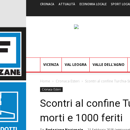
CRONACA
ATTUALITÀ
ECONOMIA LOCALE
SPORT LOCA
VICENZA
VAL LEOGRA
VALLE DELL’AGNO
Home
Cronaca Esteri
Scontri al confine Turchia-S
Cronaca Esteri
Scontri al confine 
morti e 1000 feriti
Da
Redazione Nazionale
-
21 Febbraio 2018
(aggiornat