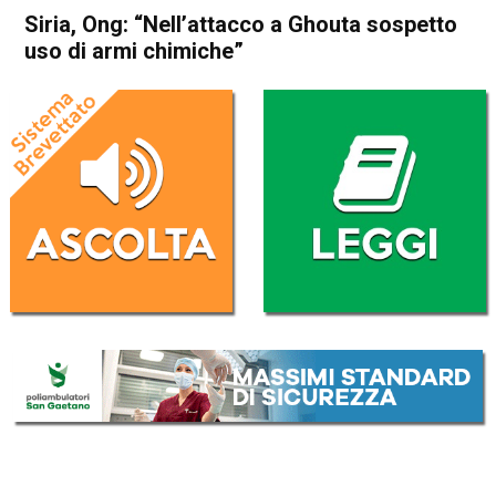
Siria, Ong: “Nellʼattacco a Ghouta sospetto
uso di armi chimiche”
Home
Cronaca Esteri
Cronaca Esteri
Siria, Ong: “Nellʼattacco a
Ghouta sospetto uso di armi
chimiche”
Da
Redazione Nazionale
26 Febbraio 2018
(aggiornato il
26 Febbraio 2018 18:58
)
ASCOLTA L'AUDIO