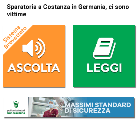
Sparatoria a Costanza in Germania, ci sono
vittime
Home
Cronaca Esteri
Cronaca Esteri
Sparatoria a Costanza in
Germania, ci sono vittime
Da
Redazione Nazionale
30 Luglio 2017
ASCOLTA L'AUDIO
Lettore
00:00
00:00