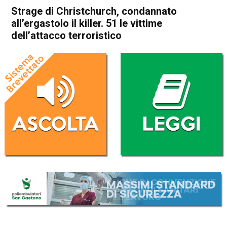
Strage di Christchurch, condannato
all’ergastolo il killer. 51 le vittime
dell’attacco terroristico
Home
Cronaca Esteri
Cronaca Esteri
Strage di Christchurch,
condannato all’ergastolo il
killer. 51 le vittime
dell’attacco terroristico
Da
Redazione Nazionale
27 Agosto 2020
(aggiornato il
27 Agosto 2020 19:40
)