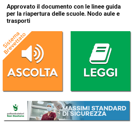
Approvato il documento con le linee guida
per la riapertura delle scuole. Nodo aule e
trasporti
Home
Cronaca Italia
Cronaca Italia
Approvato il documento con
le linee guida per la riapertura
delle scuole. Nodo aule e
trasporti
Da
Redazione Nazionale
27 Agosto 2020
(aggiornato il
27 Agosto 2020 19:42
)