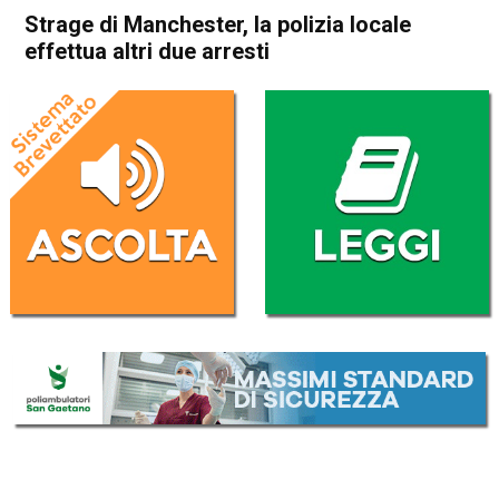
Strage di Manchester, la polizia locale
effettua altri due arresti
Home
Cronaca Esteri
Cronaca Esteri
Strage di Manchester, la
polizia locale effettua altri
due arresti
Da
Redazione Nazionale
27 Maggio 2017
(aggiornato il
27 Maggio 2017 20:29
)
ASCOLTA L'AUDIO