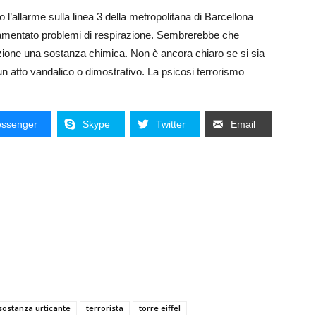
o l’allarme sulla linea 3 della metropolitana di Barcellona
 lamentato problemi di respirazione. Sembrerebbe che
lazione una sostanza chimica. Non è ancora chiaro se si sia
i un atto vandalico o dimostrativo. La psicosi terrorismo
ssenger
Skype
Twitter
Email
sostanza urticante
terrorista
torre eiffel