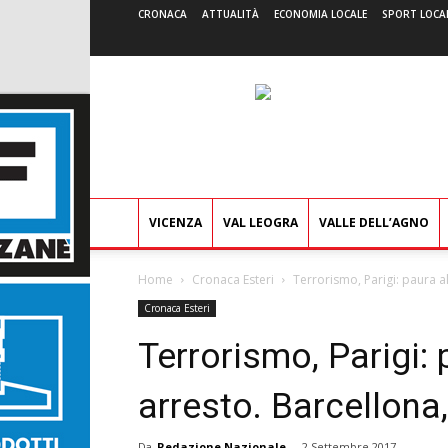
CRONACA
ATTUALITÀ
ECONOMIA LOCALE
SPORT LOCA
VICENZA
VAL LEOGRA
VALLE DELL’AGNO
Home
Cronaca Esteri
Terrorismo, Parigi: paura al
Cronaca Esteri
Terrorismo, Parigi: p
arresto. Barcellona
Da
Redazione Nazionale
-
2 Settembre 2017