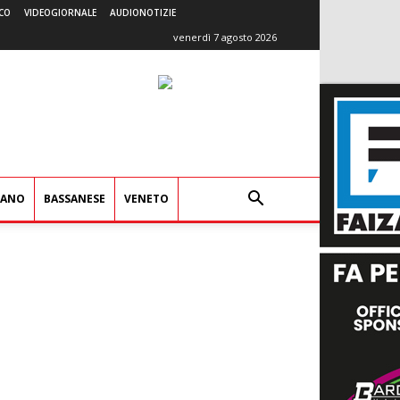
CO
VIDEOGIORNALE
AUDIONOTIZIE
venerdì 7 agosto 2026
IANO
BASSANESE
VENETO