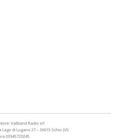
itore: Valliland Radio srl
a Lago di Lugano 27 – 36015 Schio (VI)
Iva 03945720245