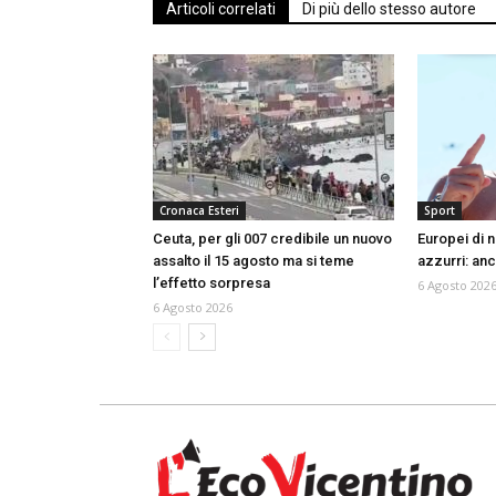
Articoli correlati
Di più dello stesso autore
Cronaca Esteri
Sport
Ceuta, per gli 007 credibile un nuovo
Europei di n
assalto il 15 agosto ma si teme
azzurri: an
l’effetto sorpresa
6 Agosto 202
6 Agosto 2026