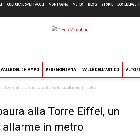
LE
CULTURA E SPETTACOLI
MONTAGNA
METEO
BLOG
STORIE
ECO ENERGETI
L'Eco
Vicentino
VALLE DEL CHIAMPO
PEDEMONTANA
VALLE DELL’ASTICO
ALTOP
la Torre Eiffel, un arresto. Barcellona, allarme in metro
aura alla Torre Eiffel, un
, allarme in metro