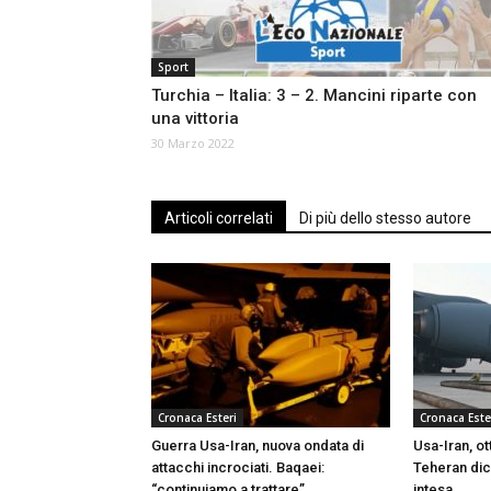
Sport
Turchia – Italia: 3 – 2. Mancini riparte con
una vittoria
30 Marzo 2022
Articoli correlati
Di più dello stesso autore
Cronaca Esteri
Cronaca Este
Guerra Usa-Iran, nuova ondata di
Usa-Iran, ot
attacchi incrociati. Baqaei:
Teheran dich
“continuiamo a trattare”
intesa