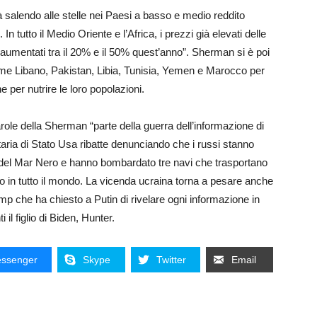
ià salendo alle stelle nei Paesi a basso e medio reddito
n tutto il Medio Oriente e l’Africa, i prezzi già elevati delle
aumentati tra il 20% e il 50% quest’anno”. Sherman si è poi
me Libano, Pakistan, Libia, Tunisia, Yemen e Marocco per
e per nutrire le loro popolazioni.
role della Sherman “parte della guerra dell’informazione di
aria di Stato Usa ribatte denunciando che i russi stanno
ne del Mar Nero e hanno bombardato tre navi che trasportano
ero in tutto il mondo. La vicenda ucraina torna a pesare anche
mp che ha chiesto a Putin di rivelare ogni informazione in
il figlio di Biden, Hunter.
ssenger
Skype
Twitter
Email