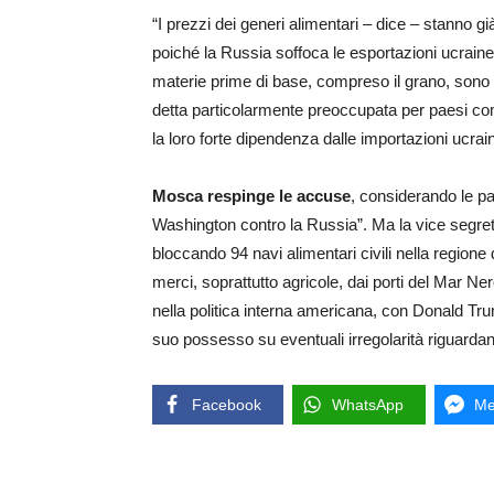
“I prezzi dei generi alimentari – dice – stanno g
poiché la Russia soffoca le esportazioni ucraine. I
materie prime di base, compreso il grano, sono 
detta particolarmente preoccupata per paesi co
la loro forte dipendenza dalle importazioni ucrain
Mosca respinge le accuse
, considerando le pa
Washington contro la Russia”. Ma la vice segret
bloccando 94 navi alimentari civili nella regio
merci, soprattutto agricole, dai porti del Mar N
nella politica interna americana, con Donald Tru
suo possesso su eventuali irregolarità riguardanti 
Facebook
WhatsApp
Me