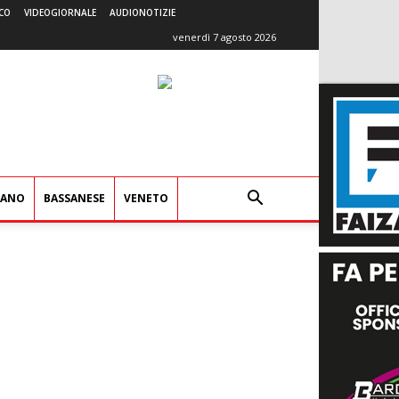
CO
VIDEOGIORNALE
AUDIONOTIZIE
venerdì 7 agosto 2026
IANO
BASSANESE
VENETO