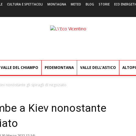
LE
CULTURA E SPETTACOLI
MONTAGNA
METEO
BLOG
STORIE
ECO ENERGETI
L'Eco
Vicentino
VALLE DEL CHIAMPO
PEDEMONTANA
VALLE DELL’ASTICO
ALTOP
ev nonostante gli spiragli di negoziato
mbe a Kiev nonostante
iato
il
30 Marzo 2022 12:14
)