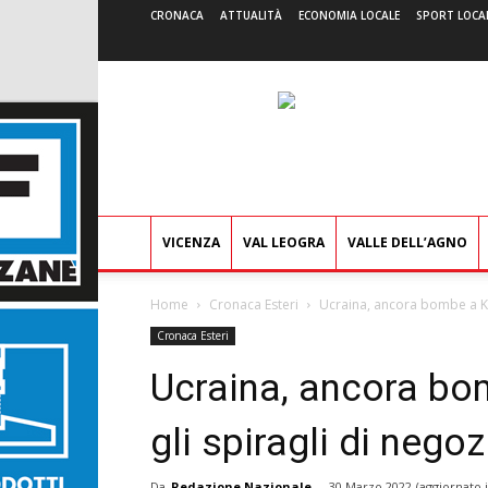
CRONACA
ATTUALITÀ
ECONOMIA LOCALE
SPORT LOCA
VICENZA
VAL LEOGRA
VALLE DELL’AGNO
Home
Cronaca Esteri
Ucraina, ancora bombe a Ki
Cronaca Esteri
Ucraina, ancora bo
gli spiragli di negoz
Da
Redazione Nazionale
-
30 Marzo 2022
(aggiornato 