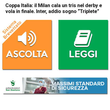
Coppa Italia: il Milan cala un tris nel derby e
vola in finale. Inter, addio sogno “Triplete”
Home
Sport
Sport
Coppa Italia: il Milan cala un
tris nel derby e vola in finale.
Inter, addio sogno “Triplete”
Da
Redazione Nazionale
24 Aprile 2025
(aggiornato il
24 Aprile 2025 8:48
)
ASCOLTA L'AUDIO